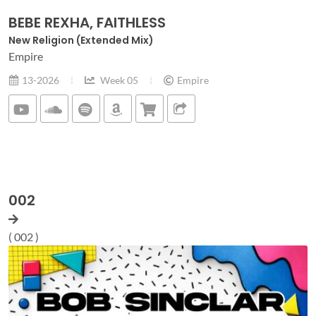
BEBE REXHA, FAITHLESS
New Religion (Extended Mix)
Empire
13-2026
Week 05
Empire
002
( 002 )