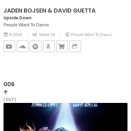
JADEN BOJSEN & DAVID GUETTA
Upside Down
People Want To Dance
8-2026
Week 10
People Want To Dance
006
( 017 )