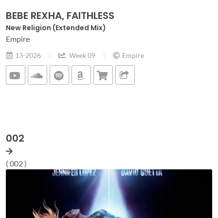
BEBE REXHA, FAITHLESS
New Religion (Extended Mix)
Empire
13-2026
Week 09
Empire
002
( 002 )