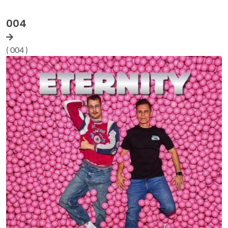
004
( 004 )