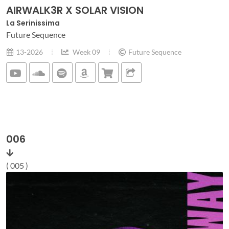
AIRWALK3R X SOLAR VISION
La Serinissima
Future Sequence
13-2026
Week 09
Future Sequence
006
( 005 )