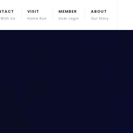
NTACT
VISIT
MEMBER
ABOUT
 With Us
Home Run
User Login
Our Story