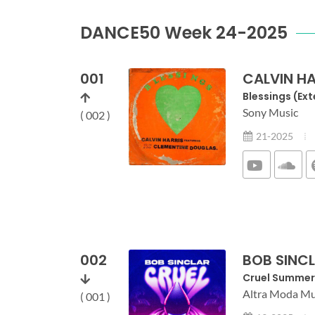
DANCE50 Week 24-2025
001
CALVIN HA
Blessings (Ex
Sony Music
( 002 )
21-2025
002
BOB SINC
Cruel Summer
Altra Moda Mu
( 001 )