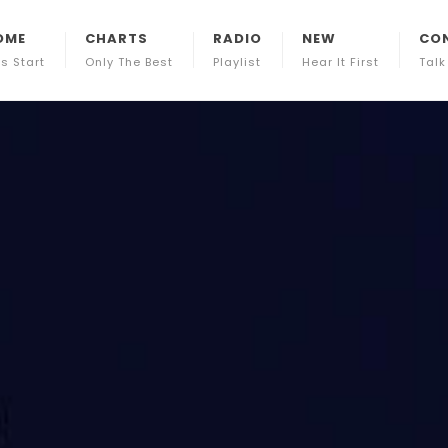
OME
CHARTS
RADIO
NEW
CO
ts Start
Only The Best
Playlist
Hear It First
Talk