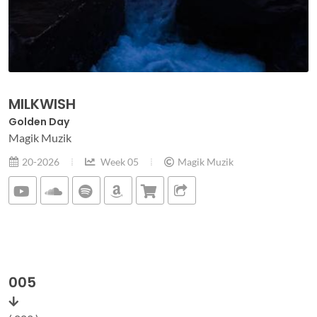
MILKWISH
Golden Day
Magik Muzik
20-2026
Week 05
Magik Muzik
005