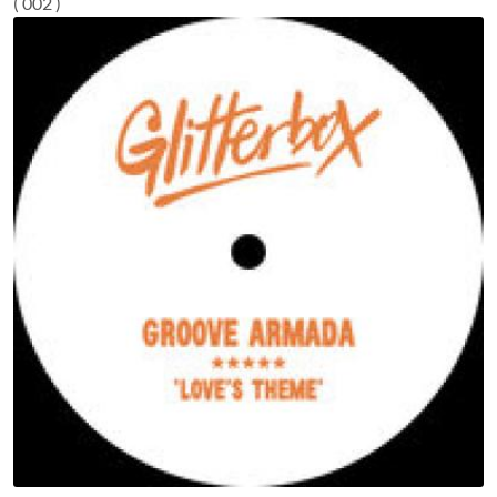
( 002 )