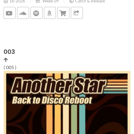
16-2026
Week 09
Catch & Release
003
( 005 )