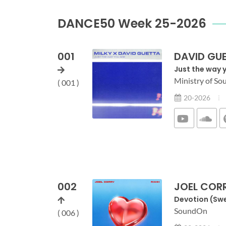
DANCE50 Week 25-2026
001
DAVID GUE
Just the way 
Ministry of So
( 001 )
20-2026
002
JOEL CORR
Devotion (Swe
SoundOn
( 006 )