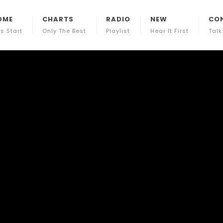
OME
CHARTS
RADIO
NEW
CO
ts Start
Only The Best
Playlist
Hear It First
Talk