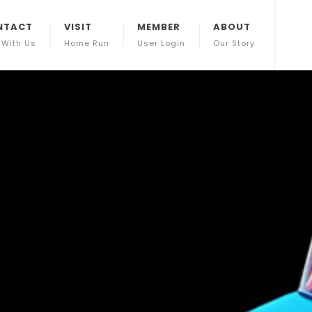
NTACT
VISIT
MEMBER
ABOUT
 With Us
Home Run
User Login
Our Story