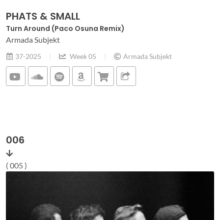
PHATS & SMALL
Turn Around (Paco Osuna Remix)
Armada Subjekt
37-2025
Week 05
Armada Subjekt
006
( 005 )