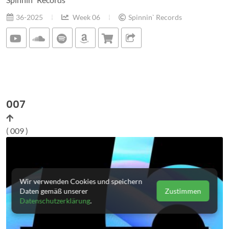
36-2025
Week 06
Spinnin` Records
007
( 009 )
Wir verwenden Cookies und speichern
Daten gemäß unserer
Zustimmen
Datenschutzerklärung
.